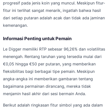
progresif pada jenis koin yang muncul. Meskipun fitur-
fitur ini terlihat sangat menarik, ingatlah bahwa hasil
dari setiap putaran adalah acak dan tidak ada jaminan
kemenangan.
Informasi Penting untuk Pemain
Le Digger memiliki RTP sebesar 96,26% dan volatilitas
menengah. Rentang taruhan yang tersedia mulai dari
€0,05 hingga €50 per putaran, yang memberikan
fleksibilitas bagi berbagai tipe pemain. Meskipun
angka-angka ini memberikan gambaran tentang
bagaimana permainan dirancang, mereka tidak
menjamin hasil akhir dari sesi bermain Anda.
Berikut adalah ringkasan fitur simbol yang ada dalam