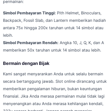
permainan:
Simbol Pembayaran Tinggi:
Pith Helmet, Binoculars,
Backpack, Fossil Slab, dan Lantern memberikan hadiah
antara 75x hingga 200x taruhan untuk 14 simbol atau
lebih.
Simbol Pembayaran Rendah:
Angka 10, J, Q, K, dan A
memberikan 50x taruhan untuk 14 simbol atau lebih.
Bermain dengan Bijak
Kami sangat menyarankan Anda untuk selalu bermain
secara bertanggung jawab. Slot online dirancang untuk
memberikan pengalaman hiburan, bukan keuntungan
finansial. Jika Anda merasa permainan mulai tidak lagi
menyenangkan atau Anda merasa kehilangan kendali,