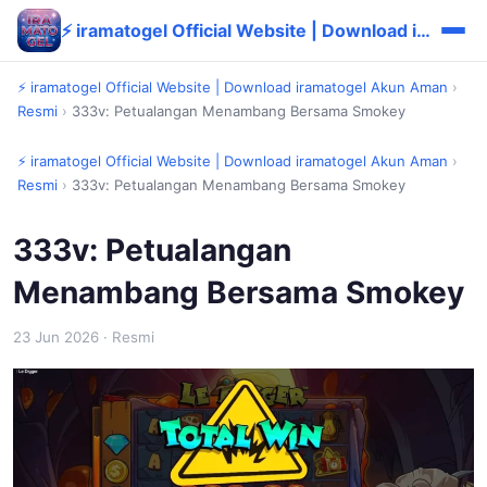
⚡ iramatogel Official Website | Download iramatogel Akun Aman
⚡ iramatogel Official Website | Download iramatogel Akun Aman
›
Resmi
›
333v: Petualangan Menambang Bersama Smokey
⚡ iramatogel Official Website | Download iramatogel Akun Aman
›
Resmi
›
333v: Petualangan Menambang Bersama Smokey
333v: Petualangan
Menambang Bersama Smokey
23 Jun 2026
· Resmi