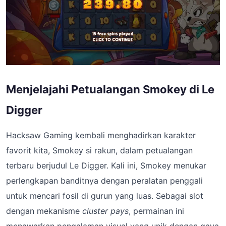
Menjelajahi Petualangan Smokey di Le
Digger
Hacksaw Gaming kembali menghadirkan karakter
favorit kita, Smokey si rakun, dalam petualangan
terbaru berjudul Le Digger. Kali ini, Smokey menukar
perlengkapan banditnya dengan peralatan penggali
untuk mencari fosil di gurun yang luas. Sebagai slot
dengan mekanisme
cluster pays
, permainan ini