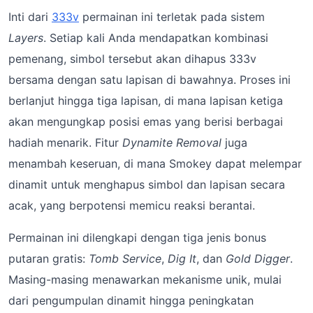
Inti dari
333v
permainan ini terletak pada sistem
Layers
. Setiap kali Anda mendapatkan kombinasi
pemenang, simbol tersebut akan dihapus 333v
bersama dengan satu lapisan di bawahnya. Proses ini
berlanjut hingga tiga lapisan, di mana lapisan ketiga
akan mengungkap posisi emas yang berisi berbagai
hadiah menarik. Fitur
Dynamite Removal
juga
menambah keseruan, di mana Smokey dapat melempar
dinamit untuk menghapus simbol dan lapisan secara
acak, yang berpotensi memicu reaksi berantai.
Permainan ini dilengkapi dengan tiga jenis bonus
putaran gratis:
Tomb Service
,
Dig It
, dan
Gold Digger
.
Masing-masing menawarkan mekanisme unik, mulai
dari pengumpulan dinamit hingga peningkatan