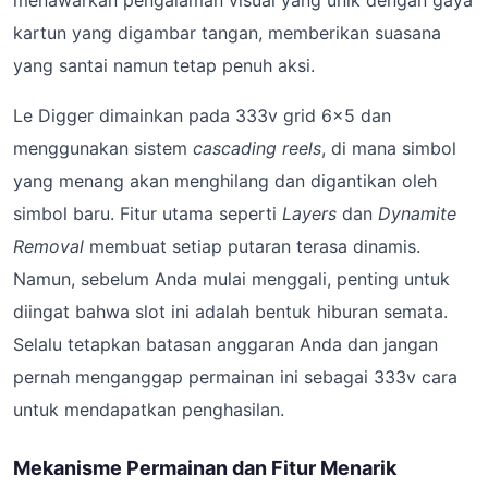
menawarkan pengalaman visual yang unik dengan gaya
kartun yang digambar tangan, memberikan suasana
yang santai namun tetap penuh aksi.
Le Digger dimainkan pada 333v grid 6×5 dan
menggunakan sistem
cascading reels
, di mana simbol
yang menang akan menghilang dan digantikan oleh
simbol baru. Fitur utama seperti
Layers
dan
Dynamite
Removal
membuat setiap putaran terasa dinamis.
Namun, sebelum Anda mulai menggali, penting untuk
diingat bahwa slot ini adalah bentuk hiburan semata.
Selalu tetapkan batasan anggaran Anda dan jangan
pernah menganggap permainan ini sebagai 333v cara
untuk mendapatkan penghasilan.
Mekanisme Permainan dan Fitur Menarik