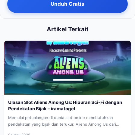
Unduh Gratis
Artikel Terkait
Ulasan Slot Aliens Among Us: Hiburan Sci-Fi dengan
Pendekatan Bijak – iramatogel
Memulai petualangan di dunia slot online membutuhkan
pendekatan yang bijak dan terukur. Aliens Among Us dari
Hacksaw Gaming mengajak pemain...
04 Agu 2026