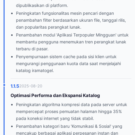
dipublikasikan di platform.
Peningkatan fungsionalitas mesin pencari dengan
penambahan filter berdasarkan ukuran file, tanggal rilis,
dan popularitas perangkat lunak.
Penambahan modul 'Aplikasi Terpopuler Mingguan' untuk
membantu pengguna menemukan tren perangkat lunak
terbaru di pasar.
Penyempurnaan sistem cache pada sisi klien untuk
mengurangi penggunaan kuota data saat menjelajahi
katalog iramatogel.
1.1.5
2025-08-20
Optimasi Performa dan Ekspansi Katalog
Peningkatan algoritma kompresi data pada server untuk
mempercepat proses pemuatan halaman hingga 35%
pada koneksi internet yang tidak stabil.
Penambahan kategori baru 'Komunikasi & Sosial' yang
mencakup berbagai aplikasi perpesanan instan dan