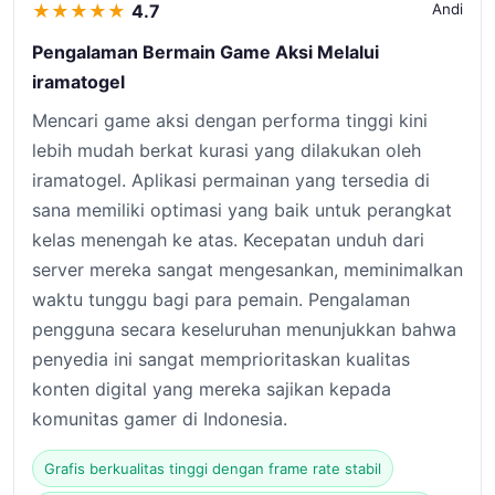
★
★
★
★
★
4.7
Andi
Pengalaman Bermain Game Aksi Melalui
iramatogel
Mencari game aksi dengan performa tinggi kini
lebih mudah berkat kurasi yang dilakukan oleh
iramatogel. Aplikasi permainan yang tersedia di
sana memiliki optimasi yang baik untuk perangkat
kelas menengah ke atas. Kecepatan unduh dari
server mereka sangat mengesankan, meminimalkan
waktu tunggu bagi para pemain. Pengalaman
pengguna secara keseluruhan menunjukkan bahwa
penyedia ini sangat memprioritaskan kualitas
konten digital yang mereka sajikan kepada
komunitas gamer di Indonesia.
Grafis berkualitas tinggi dengan frame rate stabil