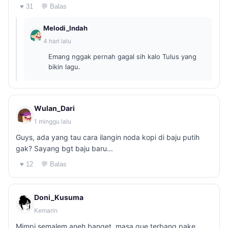
♥ 31
💬 Balas
Melodi_Indah
4 hari lalu
Emang nggak pernah gagal sih kalo Tulus yang
bikin lagu.
Wulan_Dari
1 minggu lalu
Guys, ada yang tau cara ilangin noda kopi di baju putih
gak? Sayang bgt baju baru...
♥ 12
💬 Balas
Doni_Kusuma
Kemarin
Mimpi semalem aneh banget, masa gue terbang pake