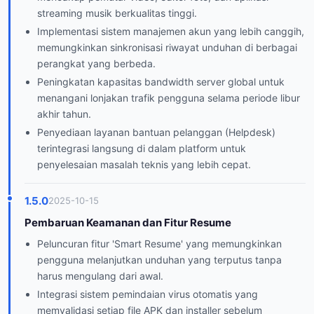
streaming musik berkualitas tinggi.
Implementasi sistem manajemen akun yang lebih canggih,
memungkinkan sinkronisasi riwayat unduhan di berbagai
perangkat yang berbeda.
Peningkatan kapasitas bandwidth server global untuk
menangani lonjakan trafik pengguna selama periode libur
akhir tahun.
Penyediaan layanan bantuan pelanggan (Helpdesk)
terintegrasi langsung di dalam platform untuk
penyelesaian masalah teknis yang lebih cepat.
1.5.0
2025-10-15
Pembaruan Keamanan dan Fitur Resume
Peluncuran fitur 'Smart Resume' yang memungkinkan
pengguna melanjutkan unduhan yang terputus tanpa
harus mengulang dari awal.
Integrasi sistem pemindaian virus otomatis yang
memvalidasi setiap file APK dan installer sebelum