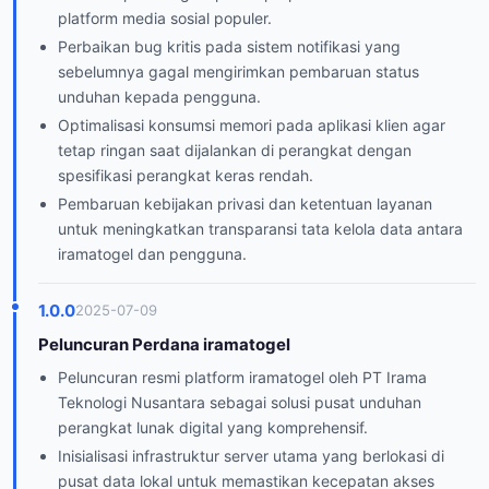
platform media sosial populer.
Perbaikan bug kritis pada sistem notifikasi yang
sebelumnya gagal mengirimkan pembaruan status
unduhan kepada pengguna.
Optimalisasi konsumsi memori pada aplikasi klien agar
tetap ringan saat dijalankan di perangkat dengan
spesifikasi perangkat keras rendah.
Pembaruan kebijakan privasi dan ketentuan layanan
untuk meningkatkan transparansi tata kelola data antara
iramatogel dan pengguna.
1.0.0
2025-07-09
Peluncuran Perdana iramatogel
Peluncuran resmi platform iramatogel oleh PT Irama
Teknologi Nusantara sebagai solusi pusat unduhan
perangkat lunak digital yang komprehensif.
Inisialisasi infrastruktur server utama yang berlokasi di
pusat data lokal untuk memastikan kecepatan akses