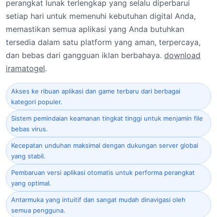
perangkat lunak terlengkap yang selalu diperbarui
setiap hari untuk memenuhi kebutuhan digital Anda,
memastikan semua aplikasi yang Anda butuhkan
tersedia dalam satu platform yang aman, terpercaya,
dan bebas dari gangguan iklan berbahaya.
download
iramatogel
.
Akses ke ribuan aplikasi dan game terbaru dari berbagai
kategori populer.
Sistem pemindaian keamanan tingkat tinggi untuk menjamin file
bebas virus.
Kecepatan unduhan maksimal dengan dukungan server global
yang stabil.
Pembaruan versi aplikasi otomatis untuk performa perangkat
yang optimal.
Antarmuka yang intuitif dan sangat mudah dinavigasi oleh
semua pengguna.