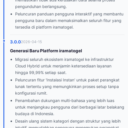
pengunduhan berlangsung.
Peluncuran panduan pengguna interaktif yang membantu
pengguna baru dalam memaksimalkan seluruh fitur yang
tersedia di platform iramatogel.
3.0.0
2026-04-15
Generasi Baru Platform iramatogel
Migrasi seluruh ekosistem iramatogel ke infrastruktur
Cloud Hybrid untuk menjamin ketersediaan layanan
hingga 99,99% setiap saat.
Peluncuran fitur 'Instalasi Instan' untuk paket perangkat
lunak tertentu yang memungkinkan proses setup tanpa
konfigurasi rumit.
Penambahan dukungan multi-bahasa yang lebih luas
untuk menjangkau pengguna dari berbagai latar belakang
budaya di Indonesia.
Desain ulang sistem kategori dengan struktur yang lebih
intuitif, memudahkan pengguna menemukan perangkat