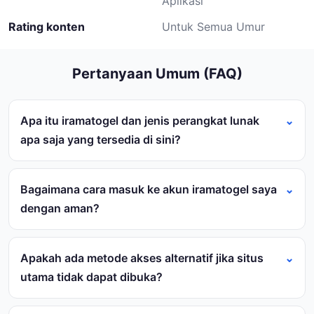
Aplikasi
Rating konten
Untuk Semua Umur
Pertanyaan Umum (FAQ)
Apa itu iramatogel dan jenis perangkat lunak
apa saja yang tersedia di sini?
Bagaimana cara masuk ke akun iramatogel saya
dengan aman?
Apakah ada metode akses alternatif jika situs
utama tidak dapat dibuka?