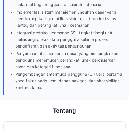
maksimal bagi pengguna di seluruh Indonesia.
Implementasi sistem manajemen unduhan dasar yang
mendukung kategori utilitas sistem, alat produktivitas
kantor, dan perangkat lunak keamanan.
Integrasi protokol keamanan SSL tingkat tinggi untuk
melindungi privasi data pengguna selama proses
pendaftaran dan aktivitas pengunduhan.
Penyediaan fitur pencarian dasar yang memungkinkan
pengguna menemukan perangkat lunak berdasarkan
nama dan kategori fungsional.
Pengembangan antarmuka pengguna (UI) versi pertama
yang fokus pada kemudahan navigasi dan aksesibilitas
konten utama.
Tentang